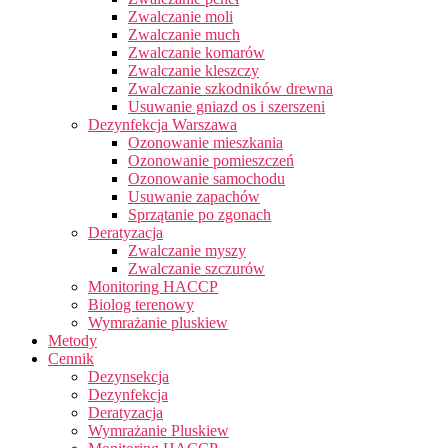
Zwalczanie moli
Zwalczanie much
Zwalczanie komarów
Zwalczanie kleszczy
Zwalczanie szkodników drewna
Usuwanie gniazd os i szerszeni
Dezynfekcja Warszawa
Ozonowanie mieszkania
Ozonowanie pomieszczeń
Ozonowanie samochodu
Usuwanie zapachów
Sprzątanie po zgonach
Deratyzacja
Zwalczanie myszy
Zwalczanie szczurów
Monitoring HACCP
Biolog terenowy
Wymrażanie pluskiew
Metody
Cennik
Dezynsekcja
Dezynfekcja
Deratyzacja
Wymrażanie Pluskiew