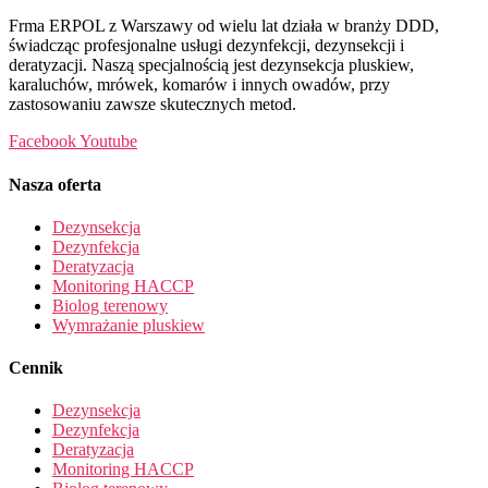
Frma ERPOL z Warszawy od wielu lat działa w branży DDD,
świadcząc profesjonalne usługi dezynfekcji, dezynsekcji i
deratyzacji. Naszą specjalnością jest dezynsekcja pluskiew,
karaluchów, mrówek, komarów i innych owadów, przy
zastosowaniu zawsze skutecznych metod.
Facebook
Youtube
Nasza oferta
Dezynsekcja
Dezynfekcja
Deratyzacja
Monitoring HACCP
Biolog terenowy
Wymrażanie pluskiew
Cennik
Dezynsekcja
Dezynfekcja
Deratyzacja
Monitoring HACCP