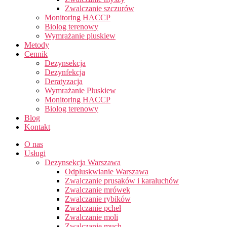
Zwalczanie szczurów
Monitoring HACCP
Biolog terenowy
Wymrażanie pluskiew
Metody
Cennik
Dezynsekcja
Dezynfekcja
Deratyzacja
Wymrażanie Pluskiew
Monitoring HACCP
Biolog terenowy
Blog
Kontakt
O nas
Usługi
Dezynsekcja Warszawa
Odpluskwianie Warszawa
Zwalczanie prusaków i karaluchów
Zwalczanie mrówek
Zwalczanie rybików
Zwalczanie pcheł
Zwalczanie moli
Zwalczanie much