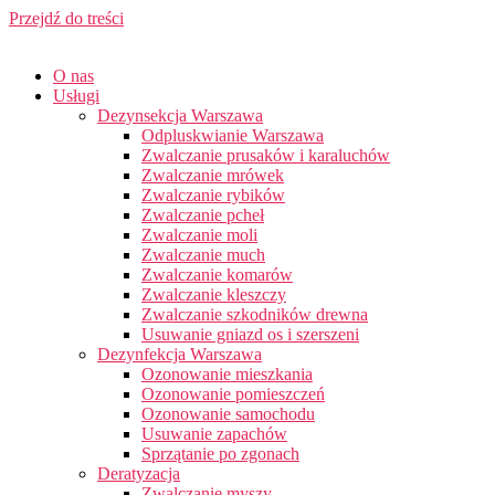
Przejdź do treści
O nas
Usługi
Dezynsekcja Warszawa
Odpluskwianie Warszawa
Zwalczanie prusaków i karaluchów
Zwalczanie mrówek
Zwalczanie rybików
Zwalczanie pcheł
Zwalczanie moli
Zwalczanie much
Zwalczanie komarów
Zwalczanie kleszczy
Zwalczanie szkodników drewna
Usuwanie gniazd os i szerszeni
Dezynfekcja Warszawa
Ozonowanie mieszkania
Ozonowanie pomieszczeń
Ozonowanie samochodu
Usuwanie zapachów
Sprzątanie po zgonach
Deratyzacja
Zwalczanie myszy