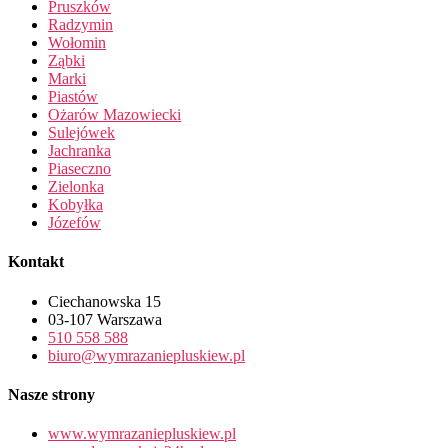
Pruszków
Radzymin
Wołomin
Ząbki
Marki
Piastów
Ożarów Mazowiecki
Sulejówek
Jachranka
Piaseczno
Zielonka
Kobyłka
Józefów
Kontakt
Ciechanowska 15
03-107 Warszawa
510 558 588
biuro@wymrazaniepluskiew.pl
Nasze strony
www.wymrazaniepluskiew.pl