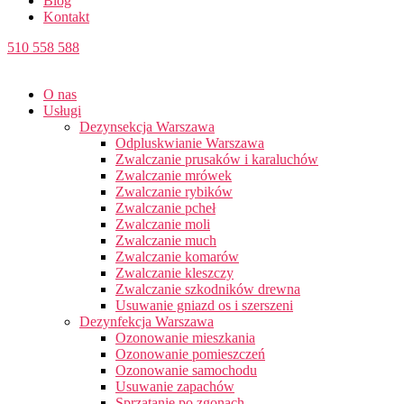
Blog
Kontakt
510 558 588
O nas
Usługi
Dezynsekcja Warszawa
Odpluskwianie Warszawa
Zwalczanie prusaków i karaluchów
Zwalczanie mrówek
Zwalczanie rybików
Zwalczanie pcheł
Zwalczanie moli
Zwalczanie much
Zwalczanie komarów
Zwalczanie kleszczy
Zwalczanie szkodników drewna
Usuwanie gniazd os i szerszeni
Dezynfekcja Warszawa
Ozonowanie mieszkania
Ozonowanie pomieszczeń
Ozonowanie samochodu
Usuwanie zapachów
Sprzątanie po zgonach