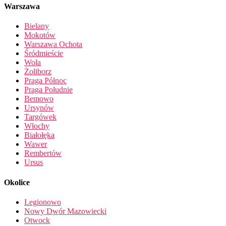
Warszawa
Bielany
Mokotów
Warszawa Ochota
Śródmieście
Wola
Żoliborz
Praga Północ
Praga Południe
Bemowo
Ursynów
Targówek
Włochy
Białołęka
Wawer
Rembertów
Ursus
Okolice
Legionowo
Nowy Dwór Mazowiecki
Otwock