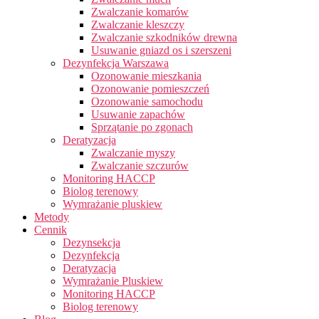
Zwalczanie komarów
Zwalczanie kleszczy
Zwalczanie szkodników drewna
Usuwanie gniazd os i szerszeni
Dezynfekcja Warszawa
Ozonowanie mieszkania
Ozonowanie pomieszczeń
Ozonowanie samochodu
Usuwanie zapachów
Sprzątanie po zgonach
Deratyzacja
Zwalczanie myszy
Zwalczanie szczurów
Monitoring HACCP
Biolog terenowy
Wymrażanie pluskiew
Metody
Cennik
Dezynsekcja
Dezynfekcja
Deratyzacja
Wymrażanie Pluskiew
Monitoring HACCP
Biolog terenowy