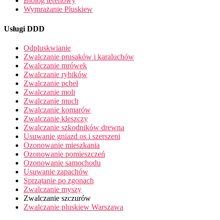
Biolog terenowy
Wymrażanie Pluskiew
Usługi DDD
Odpluskwianie
Zwalczanie prusaków i karaluchów
Zwalczanie mrówek
Zwalczanie rybików
Zwalczanie pcheł
Zwalczanie moli
Zwalczanie much
Zwalczanie komarów
Zwalczanie kleszczy
Zwalczanie szkodników drewna
Usuwanie gniazd os i szerszeni
Ozonowanie mieszkania
Ozonowanie pomieszczeń
Ozonowanie samochodu
Usuwanie zapachów
Sprzątanie po zgonach
Zwalczanie myszy
Zwalczanie szczurów
Zwalczanie pluskiew Warszawa