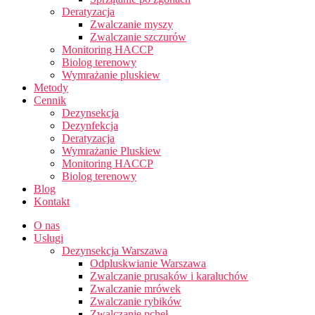
Deratyzacja
Zwalczanie myszy
Zwalczanie szczurów
Monitoring HACCP
Biolog terenowy
Wymrażanie pluskiew
Metody
Cennik
Dezynsekcja
Dezynfekcja
Deratyzacja
Wymrażanie Pluskiew
Monitoring HACCP
Biolog terenowy
Blog
Kontakt
O nas
Usługi
Dezynsekcja Warszawa
Odpluskwianie Warszawa
Zwalczanie prusaków i karaluchów
Zwalczanie mrówek
Zwalczanie rybików
Zwalczanie pcheł