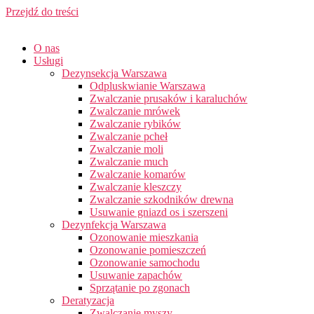
Przejdź do treści
O nas
Usługi
Dezynsekcja Warszawa
Odpluskwianie Warszawa
Zwalczanie prusaków i karaluchów
Zwalczanie mrówek
Zwalczanie rybików
Zwalczanie pcheł
Zwalczanie moli
Zwalczanie much
Zwalczanie komarów
Zwalczanie kleszczy
Zwalczanie szkodników drewna
Usuwanie gniazd os i szerszeni
Dezynfekcja Warszawa
Ozonowanie mieszkania
Ozonowanie pomieszczeń
Ozonowanie samochodu
Usuwanie zapachów
Sprzątanie po zgonach
Deratyzacja
Zwalczanie myszy