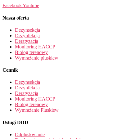
Facebook
Youtube
Nasza oferta
Dezynsekcja
Dezynfekcja
Deratyzacja
Monitoring HACCP
Biolog terenowy
Wymrażanie pluskiew
Cennik
Dezynsekcja
Dezynfekcja
Deratyzacja
Monitoring HACCP
Biolog terenowy
Wymrażanie Pluskiew
Usługi DDD
Odpluskwianie