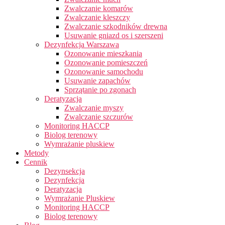
Zwalczanie komarów
Zwalczanie kleszczy
Zwalczanie szkodników drewna
Usuwanie gniazd os i szerszeni
Dezynfekcja Warszawa
Ozonowanie mieszkania
Ozonowanie pomieszczeń
Ozonowanie samochodu
Usuwanie zapachów
Sprzątanie po zgonach
Deratyzacja
Zwalczanie myszy
Zwalczanie szczurów
Monitoring HACCP
Biolog terenowy
Wymrażanie pluskiew
Metody
Cennik
Dezynsekcja
Dezynfekcja
Deratyzacja
Wymrażanie Pluskiew
Monitoring HACCP
Biolog terenowy