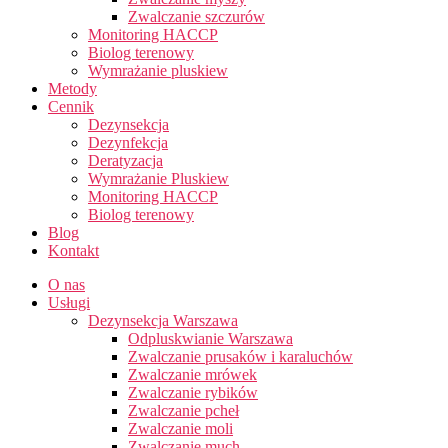
Zwalczanie szczurów
Monitoring HACCP
Biolog terenowy
Wymrażanie pluskiew
Metody
Cennik
Dezynsekcja
Dezynfekcja
Deratyzacja
Wymrażanie Pluskiew
Monitoring HACCP
Biolog terenowy
Blog
Kontakt
O nas
Usługi
Dezynsekcja Warszawa
Odpluskwianie Warszawa
Zwalczanie prusaków i karaluchów
Zwalczanie mrówek
Zwalczanie rybików
Zwalczanie pcheł
Zwalczanie moli
Zwalczanie much