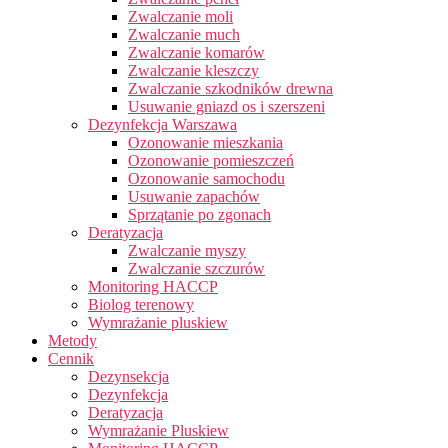
Zwalczanie moli
Zwalczanie much
Zwalczanie komarów
Zwalczanie kleszczy
Zwalczanie szkodników drewna
Usuwanie gniazd os i szerszeni
Dezynfekcja Warszawa
Ozonowanie mieszkania
Ozonowanie pomieszczeń
Ozonowanie samochodu
Usuwanie zapachów
Sprzątanie po zgonach
Deratyzacja
Zwalczanie myszy
Zwalczanie szczurów
Monitoring HACCP
Biolog terenowy
Wymrażanie pluskiew
Metody
Cennik
Dezynsekcja
Dezynfekcja
Deratyzacja
Wymrażanie Pluskiew