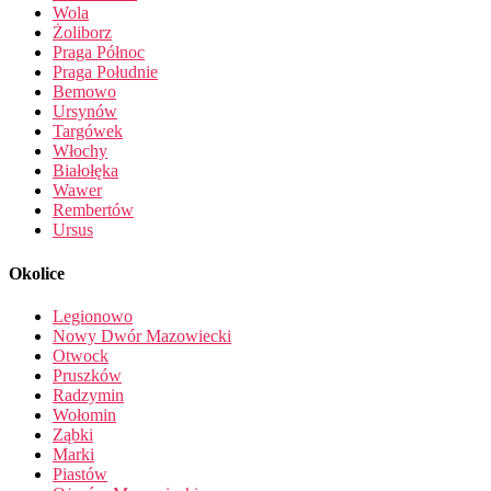
Wola
Żoliborz
Praga Północ
Praga Południe
Bemowo
Ursynów
Targówek
Włochy
Białołęka
Wawer
Rembertów
Ursus
Okolice
Legionowo
Nowy Dwór Mazowiecki
Otwock
Pruszków
Radzymin
Wołomin
Ząbki
Marki
Piastów