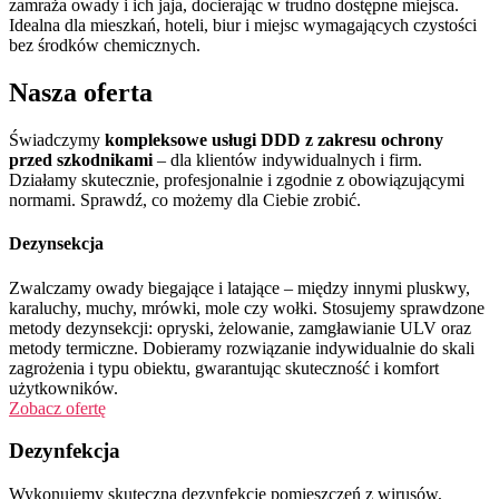
zamraża owady i ich jaja, docierając w trudno dostępne miejsca.
Idealna dla mieszkań, hoteli, biur i miejsc wymagających czystości
bez środków chemicznych.
Nasza oferta
Świadczymy
kompleksowe usługi DDD z zakresu ochrony
przed szkodnikami
– dla klientów indywidualnych i firm.
Działamy skutecznie, profesjonalnie i zgodnie z obowiązującymi
normami. Sprawdź, co możemy dla Ciebie zrobić.
Dezynsekcja
Zwalczamy owady biegające i latające – między innymi pluskwy,
karaluchy, muchy, mrówki, mole czy wołki. Stosujemy sprawdzone
metody dezynsekcji: opryski, żelowanie, zamgławianie ULV oraz
metody termiczne. Dobieramy rozwiązanie indywidualnie do skali
zagrożenia i typu obiektu, gwarantując skuteczność i komfort
użytkowników.
Zobacz ofertę
Dezynfekcja
Wykonujemy skuteczną dezynfekcję pomieszczeń z wirusów,