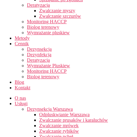
Deratyzacja
Zwalczanie myszy
Zwalczanie szczurów
Monitoring HACCP
Biolog terenowy
Wymrażanie pluskiew
Metody
Cennik
Dezynsekcja
Dezynfekcja
Deratyzacja
Wymrażanie Pluskiew
Monitoring HACCP
Biolog terenowy
Blog
Kontakt
O nas
Usługi
Dezynsekcja Warszawa
Odpluskwianie Warszawa
Zwalczanie prusaków i karaluchów
Zwalczanie mrówek
Zwalczanie rybików
Zwalczanie pcheł