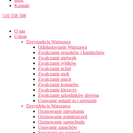
Blog
Kontakt
510 558 588
O nas
Usługi
Dezynsekcja Warszawa
Odpluskwianie Warszawa
Zwalczanie prusaków i karaluchów
Zwalczanie mrówek
Zwalczanie rybików
Zwalczanie pcheł
Zwalczanie moli
Zwalczanie much
Zwalczanie komarów
Zwalczanie kleszczy
Zwalczanie szkodników drewna
Usuwanie gniazd os i szerszeni
Dezynfekcja Warszawa
Ozonowanie mieszkania
Ozonowanie pomieszczeń
Ozonowanie samochodu
Usuwanie zapachów
Sprzątanie po zgonach