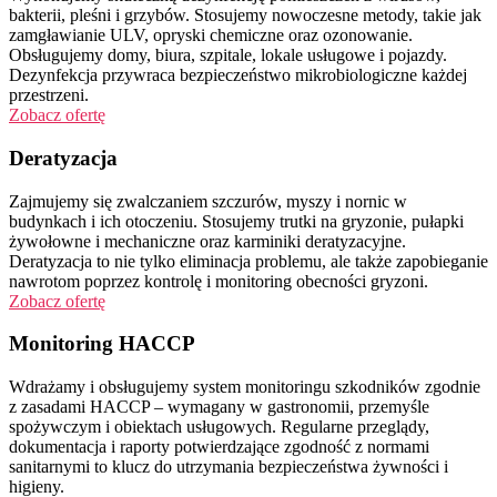
bakterii, pleśni i grzybów. Stosujemy nowoczesne metody, takie jak
zamgławianie ULV, opryski chemiczne oraz ozonowanie.
Obsługujemy domy, biura, szpitale, lokale usługowe i pojazdy.
Dezynfekcja przywraca bezpieczeństwo mikrobiologiczne każdej
przestrzeni.
Zobacz ofertę
Deratyzacja
Zajmujemy się zwalczaniem szczurów, myszy i nornic w
budynkach i ich otoczeniu. Stosujemy trutki na gryzonie, pułapki
żywołowne i mechaniczne oraz karminiki deratyzacyjne.
Deratyzacja to nie tylko eliminacja problemu, ale także zapobieganie
nawrotom poprzez kontrolę i monitoring obecności gryzoni.
Zobacz ofertę
Monitoring HACCP
Wdrażamy i obsługujemy system monitoringu szkodników zgodnie
z zasadami HACCP – wymagany w gastronomii, przemyśle
spożywczym i obiektach usługowych. Regularne przeglądy,
dokumentacja i raporty potwierdzające zgodność z normami
sanitarnymi to klucz do utrzymania bezpieczeństwa żywności i
higieny.