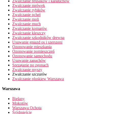
Zwalczanie prusaków i karaluchów
Zwalczanie mrówek
Zwalczanie rybików
Zwalczanie pcheł
Zwalczanie moli
Zwalczanie much
Zwalczanie komarów
Zwalczanie kleszczy
Zwalczanie szkodników drewna
Usuwanie gniazd os i szerszeni
Ozonowanie mieszkania
Ozonowanie pomieszczeń
Ozonowanie samochodu
Usuwanie zapachów
Sprzątanie po zgonach
Zwalczanie myszy
Zwalczanie szczurów
Zwalczanie pluskiew Warszawa
Warszawa
Bielany
Mokotów
Warszawa Ochota
Śródmieście